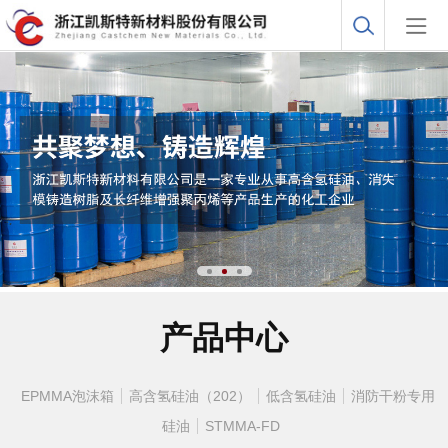
产品中心
EPMMA泡沫箱
高含氢硅油（202）
低含氢硅油
消防干粉专用
硅油
STMMA-FD